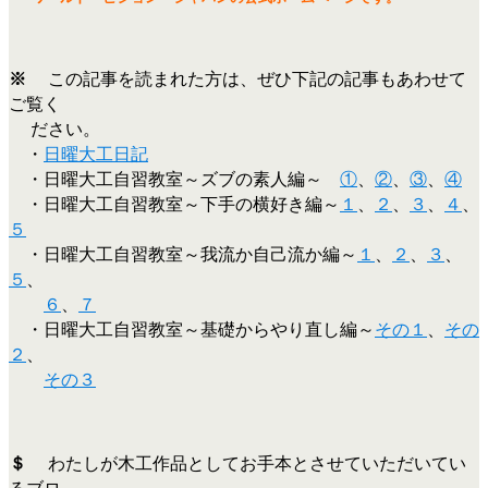
※
この記事を読まれた方は、ぜひ下記の記事もあわせて
ご覧く
ださい。
・
日曜大工日記
・日曜大工自習教室～ズブの素人編～
①
、
②
、
③
、
④
・日曜大工自習教室～下手の横好き編～
１
、
２
、
３
、
４
、
５
・日曜大工自習教室～我流か自己流か編～
１
、
２
、
３
、
５
、
６
、
７
・日曜大工自習教室～基礎からやり直し編～
その１
、
その
２
、
その３
＄
わたしが木工作品としてお手本とさせていただいてい
るブロ