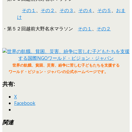
その１
、
その２
、
その３
、
その４
、
その５
、
おま
け
・第５２回越前大野名水マラソン
その１
、
その２
世界の飢餓、貧困、災害、紛争に苦しむ子どもたちを支援する
ワールド・ビジョン・ジャパンの公式ホームページです。
共有:
X
Facebook
関連